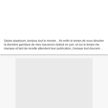
Salam alaykoum, bonjour tout le monde... Ah enfin le temps de vous dévoiler
la dernière garniture de mes macarons réalisé en juin, et oui le temps me
manque et tant de recette attendent leur publication, j'essaye tout doucement
de me mettre à jour hihihihi...