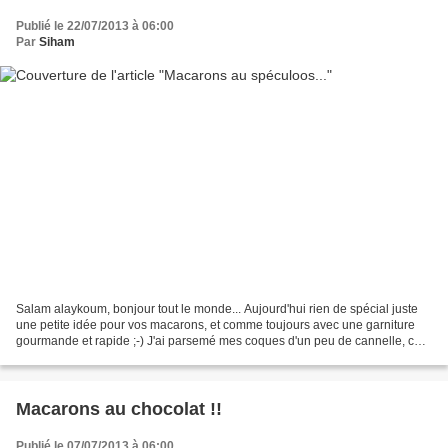
Publié le 22/07/2013 à 06:00
Par
Siham
Salam alaykoum, bonjour tout le monde... Aujourd'hui rien de spécial juste
une petite idée pour vos macarons, et comme toujours avec une garniture
gourmande et rapide ;-) J'ai parsemé mes coques d'un peu de cannelle, cet
épice bien aimé chez nous qui...
Macarons au chocolat !!
Publié le 07/07/2013 à 06:00