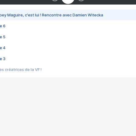
bey Maguire, c'est lui ! Rencontre avec Damien Witecka
e 6
e 5
e 4
e 3
s créatrices de la VF !
e 2
e 1
e Mektoub My Love arrive enfin ! Rencontre avec Shaïn Boumedine et Sal
i : après Toni en famille
elle réalise le bouleversant Dites lui que je l'aime
ais ! Rencontre autour de Vie privée de Rebecca Zlotowski