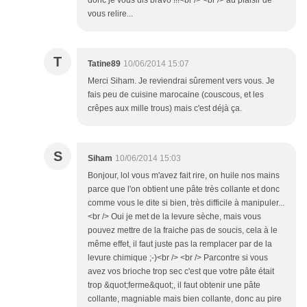
donc je vous dis bravo !!!<br /> <br /> au plaisir de
vous relire...
T
Tatine89
10/06/2014 15:07
Merci Siham. Je reviendrai sûrement vers vous. Je
fais peu de cuisine marocaine (couscous, et les
crêpes aux mille trous) mais c'est déjà ça.
S
Siham
10/06/2014 15:03
Bonjour, lol vous m'avez fait rire, on huile nos mains
parce que l'on obtient une pâte très collante et donc
comme vous le dite si bien, très difficile à manipuler...
<br /> Oui je met de la levure sèche, mais vous
pouvez mettre de la fraiche pas de soucis, cela à le
même effet, il faut juste pas la remplacer par de la
levure chimique ;-)<br /> <br /> Parcontre si vous
avez vos brioche trop sec c'est que votre pâte était
trop &quot;ferme&quot;, il faut obtenir une pâte
collante, magniable mais bien collante, donc au pire