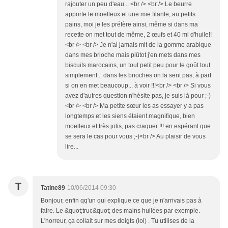
rajouter un peu d'eau... <br /> <br /> Le beurre
apporte le moelleux et une mie filante, au petits
pains, moi je les préfère ainsi, même si dans ma
recette on met tout de même, 2 œufs et 40 ml d'huile!!
<br /> <br /> Je n'ai jamais mit de la gomme arabique
dans mes brioche mais plûtot j'en mets dans mes
biscuits marocains, un tout petit peu pour le goût tout
simplement... dans les brioches on la sent pas, à part
si on en met beaucoup... à voir !!!<br /> <br /> Si vous
avez d'autres question n'hésite pas, je suis là pour ;-)
<br /> <br /> Ma petite sœur les as essayer y a pas
longtemps et les siens étaient magnifique, bien
moelleux et très jolis, pas craquer !!! en espérant que
se sera le cas pour vous ;-)<br /> Au plaisir de vous
lire...
T
Tatine89
10/06/2014 09:30
Bonjour, enfin qq'un qui explique ce que je n'arrivais pas à
faire. Le &quot;truc&quot; des mains huilées par exemple.
L'horreur, ça collait sur mes doigts (lol) . Tu utilises de la