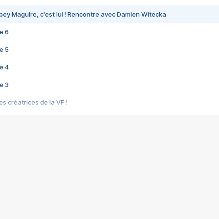
bey Maguire, c'est lui ! Rencontre avec Damien Witecka
e 6
e 5
e 4
e 3
s créatrices de la VF !
e 2
e 1
e Mektoub My Love arrive enfin ! Rencontre avec Shaïn Boumedine et Sal
i : après Toni en famille
elle réalise le bouleversant Dites lui que je l'aime
ais ! Rencontre autour de Vie privée de Rebecca Zlotowski