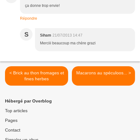
ça donne trop envie!
Répondre
S
Siham
21/07/2013 14:47
Merciii beaucoup ma chère grazi
< Brick au thon fromages et
Macarons au spéculoos... >
fines herbes
Hébergé par Overblog
Top articles
Pages
Contact
Signaler un abus