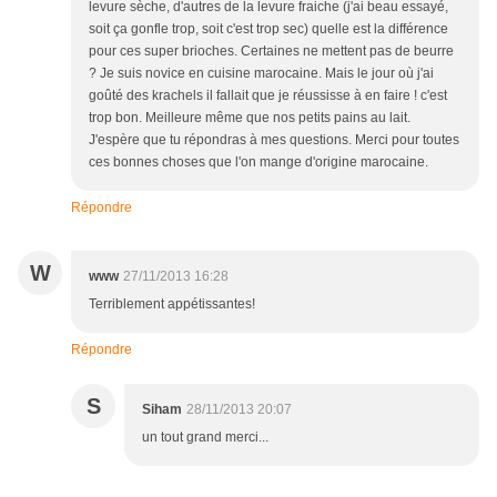
levure sèche, d'autres de la levure fraiche (j'ai beau essayé,
soit ça gonfle trop, soit c'est trop sec) quelle est la différence
pour ces super brioches. Certaines ne mettent pas de beurre
? Je suis novice en cuisine marocaine. Mais le jour où j'ai
goûté des krachels il fallait que je réussisse à en faire ! c'est
trop bon. Meilleure même que nos petits pains au lait.
J'espère que tu répondras à mes questions. Merci pour toutes
ces bonnes choses que l'on mange d'origine marocaine.
Répondre
W
www
27/11/2013 16:28
Terriblement appétissantes!
Répondre
S
Siham
28/11/2013 20:07
un tout grand merci...