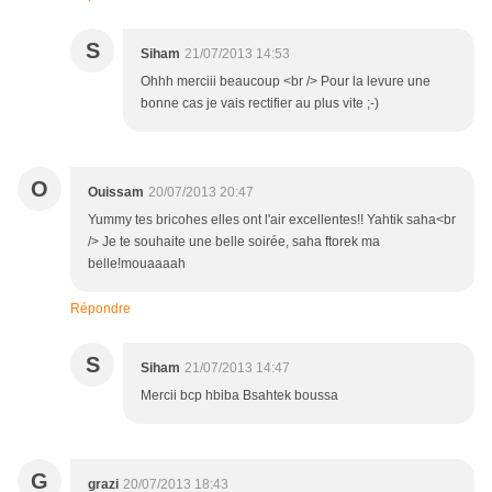
S
Siham
21/07/2013 14:53
Ohhh merciii beaucoup <br /> Pour la levure une
bonne cas je vais rectifier au plus vite ;-)
O
Ouissam
20/07/2013 20:47
Yummy tes bricohes elles ont l'air excellentes!! Yahtik saha<br
/> Je te souhaite une belle soirée, saha ftorek ma
belle!mouaaaah
Répondre
S
Siham
21/07/2013 14:47
Mercii bcp hbiba Bsahtek boussa
G
grazi
20/07/2013 18:43