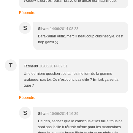
Waouw !c'est très réussi, bravo et le décor est magnifique.
Répondre
S
Siham
14/06/2014 08:23
Barak'allah oufik, merciii beaucoup cuisinestyle, c'est
trop gentil ;-)
T
Tatine89
10/06/2014 09:31
Une dernière question : certaines mettent de la gomme
arabique, pas toi. Ce n'est donc pas utile ? En fait, ça sert à
quoi ?
Répondre
S
Siham
10/06/2014 16:39
De rien, sachez que le couscous et les mille trous ne
sont pas facile à réussir même pour les marocaines