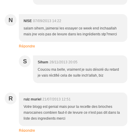
N
NISE
07/09/2013 14:22
salam sihem, jaimerai les essayer ce week end inchaallah
mais jne vois pas de levure dans les ingrédients stp?merci
Répondre
S
Siham
28/11/2013 20:05
Coucou ma belle, vraiment je suis désolé du retard
je vais réctifié cela de suite inch'allah, biz
R
ruiz muriel
21/07/2013 12:51
Votre blogg est genial mais pour la recette des brioches
marocaines combien faut-il de levure ce n'est pas dit dans la
liste des ingredients merci
Répondre