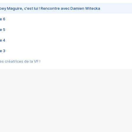
bey Maguire, c'est lui ! Rencontre avec Damien Witecka
e 6
e 5
e 4
e 3
s créatrices de la VF !
e 2
e 1
e Mektoub My Love arrive enfin ! Rencontre avec Shaïn Boumedine et Sal
i : après Toni en famille
elle réalise le bouleversant Dites lui que je l'aime
ais ! Rencontre autour de Vie privée de Rebecca Zlotowski