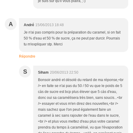
je suis sur qu'il vous plaira, ;-)
A
André
15/06/2013 18:48
Je n'ai pas compris pour la préparation du caramel, si on fait
50 % d'eau et 50 % de sucre, ça ne peut par durcir. Pourrais
tu m'expliquer stp. Merci
Répondre
S
Siham
20/06/2013 22:50
Bonsoir andré et désolé du retard de ma réponse,<br
/> en faite se n'ai pas du 50 / 50 vu que le poids de 5
càs de sucre est bcp plus élever que 5 càs d'eau,
donc oui sa caramélisera très bien, sans soucis...<br
/> essayer et vous m'en direz des nouvelles,<br />
mais sachez que l'on peut également faire un
caramel à sec sans rajouter de l'eau dans le sucre,
<br /> et plus vous mettez d'eau plus votre caramel
prendra du temps à caramélisé, vu que l'évaporation