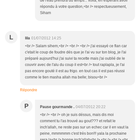
de l'eau prendra du temps... voilà, en espérant avoir
répondu à votre question,<br /> respectueusement,
Siham
L
lila
01/07/2012 14:25
<br /> Salam sihem,<br /> <br /> <br /> j'ai essayé ce flan car
c'etait le coup de foudre dés que je l'ai vu sur ton blog, je l'ai
préparé aujourd'hui j'ai suivi ta recette mais j'ai oublié de le
couvrir avec de l'alu du coup il est<br /> tout raplapla, je l'ai
pas encore gouté il est au frigo. en tout cas il est pas réussi
comme le tien masha allah ma belle; bisou<br />
Répondre
P
Pause gourmande .
04/07/2012 20:22
<br /> <br /> oh je suis déssus, mais dis moi
comment tu l'as trouvé au gout??? et refait le
inch'allah, ne reste pas sur un echec car il en vaut la
peine, mmmmmm c'est très bon!!! yala la prochaine
sera la<br /> bonne inch'allah<br /> <br /> <br /> <br